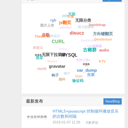
无限
pdo
头像
rgb
无限分类
js翻页
bootstrap
图片上传
权力的游戏
sublime
disucz
方向键翻页
谷歌
兰博基尼
ThinkPHP
Gentleman
JavaScript
CURL
css选择器
标签云
wdcp
古榕群
audio
css无限下拉菜单
MYSQL
黑客
爱情公寓4
discuz
KTV
css
类
gravatar
html5
var_dump
南宁
投票
钩子
PHP
插件
验证码
最新发布
NewBlog
HTML5+javascript 控制循环播放音乐
的次数和间隔
2016-01-07 11:26
0条评论