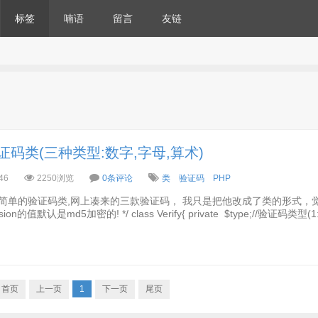
标签
喃语
留言
友链
码类(三种类型:数字,字母,算术)
46
2250浏览
0条评论
类
验证码
PHP
* 一个简单的验证码类,网上凑来的三款验证码， 我只是把他改成了类的形式，
值默认是md5加密的! */ class Verify{ private $type;//验证码类型(1:
首页
上一页
1
下一页
尾页