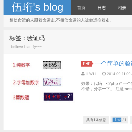
伍珩's blog
首页
日志
相册
相信命运的人跟着命运走,不相信命运的人被命运拖着走.
标签：验证码
I believe I can fly~~~
一个简单的验证
PHP
H.W.H
2014-09-11 09:
效果：代码：<?php /
不错，分享一下。 注意:session的
共有1条信息
/ 1