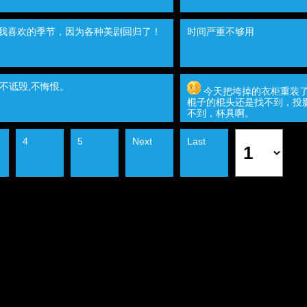
是我喜欢的季节，因为各种美剧回归了！
时间严重不够用
,不诋毁,不悔恨。
今天把垮掉的衣柜重装
棍子的棍头还是找不到，投
不到，杯具啊。
4
5
Next
Last