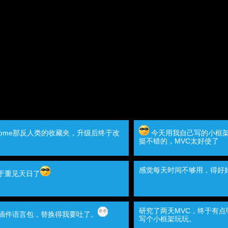
rome那反人类的收藏夹，升级后终于改
今天用我自己写的小框
挺不错的，MVC太好使了
感觉每天时间不够用，得好
于重见天日了
研究了两天MVC，终于有
z插件语言包，替换得我要吐了。
写个小框架玩玩。